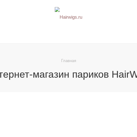
Главная
тернет-магазин париков HairW